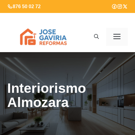
Saltar
876 50 02 72
al
contenido
Men
Interiorismo
Almozara