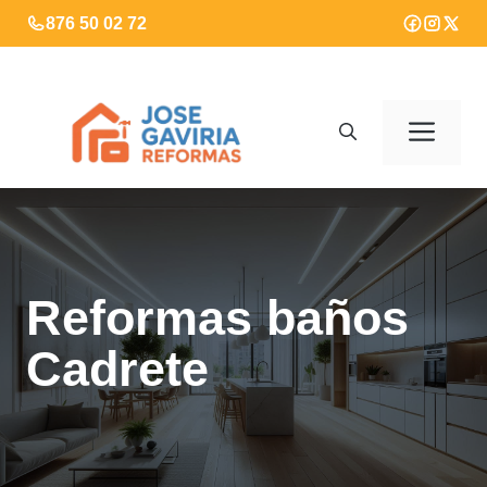
Saltar
876 50 02 72
al
contenido
Men
Reformas baños
Cadrete