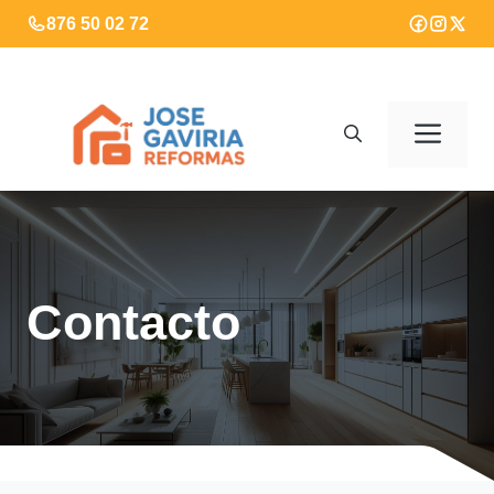
Saltar
876 50 02 72
al
contenido
Men
Contacto