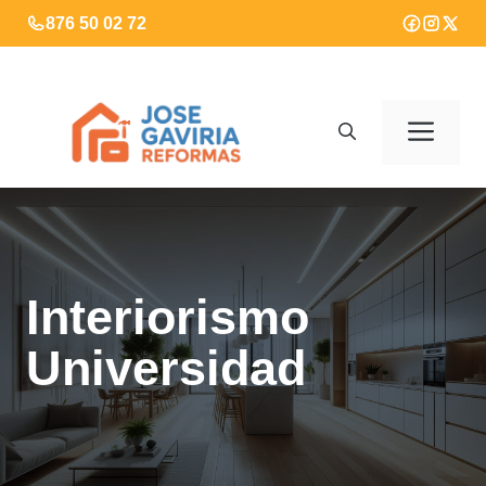
Saltar
876 50 02 72
al
contenido
Men
Interiorismo
Universidad