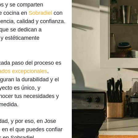
os y se comparten
e cocina en
Sobradiel
con
ncia, calidad y confianza.
 que se dedican a
 y estéticamente
 cada paso del proceso es
tados excepcionales
.
uran la durabilidad y el
ecto es único, y
nocer tus necesidades y
 medida.
idad, y por eso, en Jose
 en el que puedes confiar
s en Sobradiel.