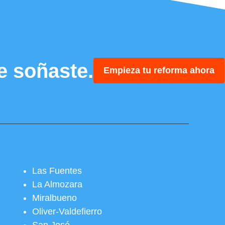
e soñaste.
Empieza tu reforma ahora
Las Fuentes
La Almozara
Miralbueno
Oliver-Valdefierro