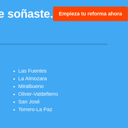
e soñaste.
Empieza tu reforma ahora
Las Fuentes
La Almozara
Miralbueno
Oliver-Valdefierro
San José
Torrero-La Paz