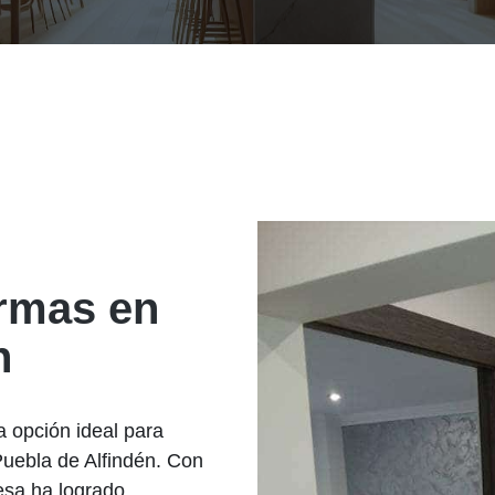
ormas en
n
 opción ideal para
Puebla de Alfindén. Con
resa ha logrado