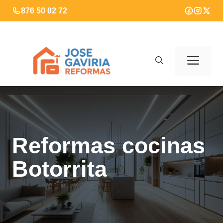
Saltar
876 50 02 72
al
contenido
Men
Reformas cocinas
Botorrita