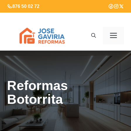
Saltar
876 50 02 72
al
contenido
Men
Reformas
Botorrita