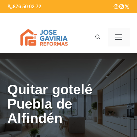
Saltar
876 50 02 72
al
contenido
Men
Quitar gotelé
Puebla de
Alfindén