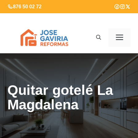
Saltar
876 50 02 72
al
contenido
Men
Quitar gotelé La
Magdalena