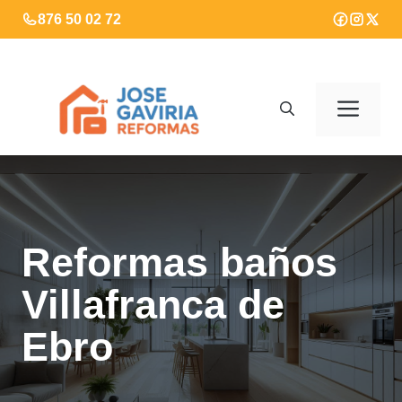
Saltar
876 50 02 72
al
contenido
Men
Reformas baños
Villafranca de
Ebro