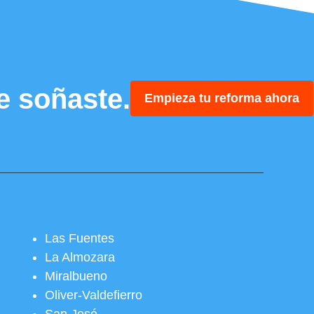
e soñaste.
Empieza tu reforma ahora
Las Fuentes
La Almozara
Miralbueno
Oliver-Valdefierro