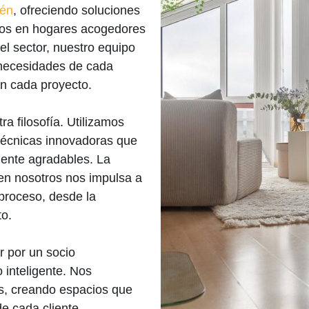
lén
, ofreciendo soluciones
ios en hogares acogedores
el sector, nuestro equipo
 necesidades de cada
en cada proyecto.
ra filosofía. Utilizamos
técnicas innovadoras que
mente agradables. La
 en nosotros nos impulsa a
proceso, desde la
to.
r por un socio
 inteligente. Nos
es, creando espacios que
de cada cliente.