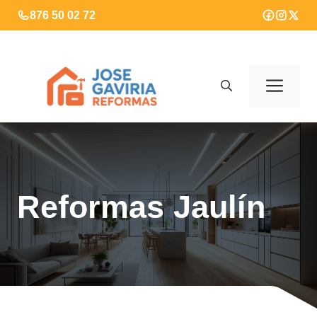
Saltar
876 50 02 72
al
contenido
Men
Reformas Jaulín