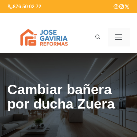
Saltar
876 50 02 72
al
contenido
Men
Cambiar bañera
por ducha Zuera