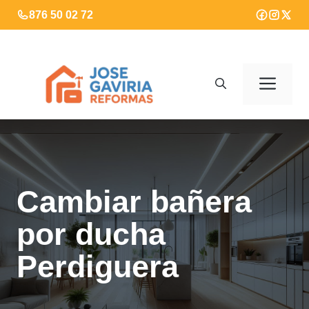
Saltar
876 50 02 72
al
contenido
Men
Cambiar bañera
por ducha
Perdiguera