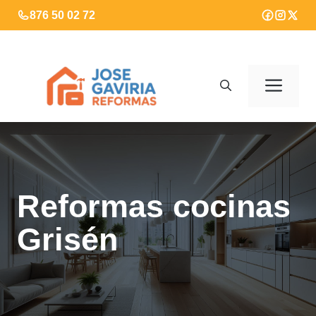
Saltar
876 50 02 72
al
contenido
Men
Reformas cocinas
Grisén