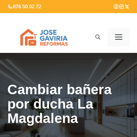
Saltar
876 50 02 72
al
contenido
Men
Cambiar bañera
por ducha La
Magdalena