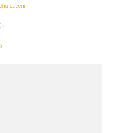
cha Luceni
én
a