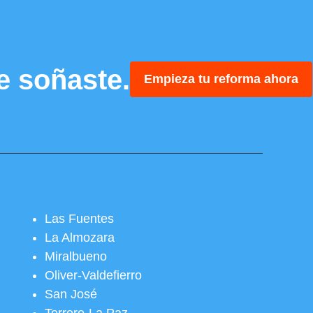
e soñaste.
Empieza tu reforma ahora
Las Fuentes
La Almozara
Miralbueno
Oliver-Valdefierro
San José