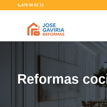
Saltar
876 50 02 72
al
contenido
Reformas coci