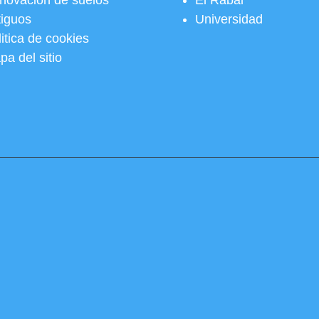
novación de suelos
El Rabal
tiguos
Universidad
itica de cookies
pa del sitio