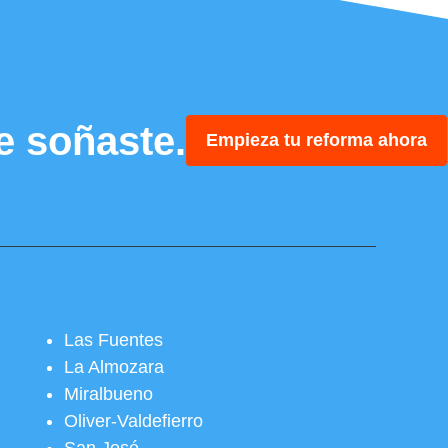
e soñaste.
Empieza tu reforma ahora
Las Fuentes
La Almozara
Miralbueno
Oliver-Valdefierro