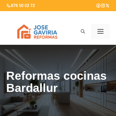
Saltar
876 50 02 72
al
contenido
Men
Reformas cocinas
Bardallur