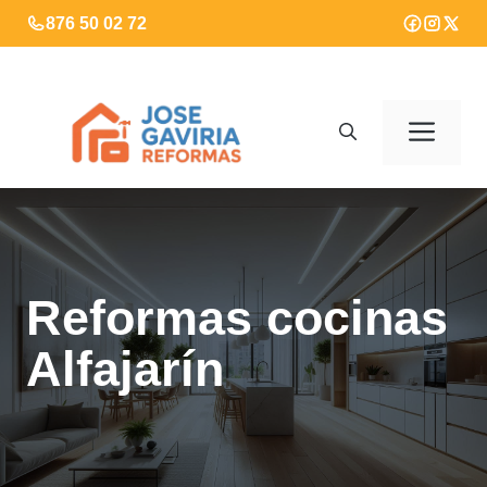
Saltar
876 50 02 72
al
contenido
Men
Reformas cocinas
Alfajarín