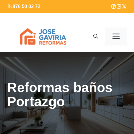
Saltar
876 50 02 72
al
contenido
Men
Reformas baños
Portazgo