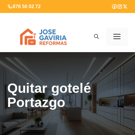
Saltar
876 50 02 72
al
contenido
Men
Quitar gotelé
Portazgo