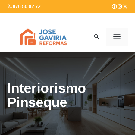
Saltar
876 50 02 72
al
contenido
Men
Interiorismo
Pinseque