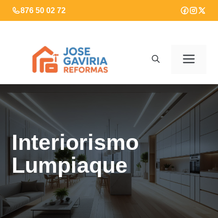
Saltar
876 50 02 72
al
contenido
Men
Interiorismo
Lumpiaque